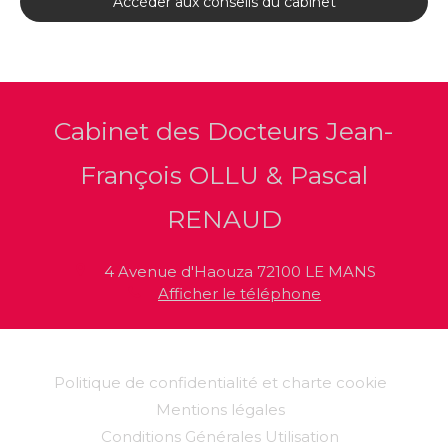
Accéder aux conseils du cabinet
Cabinet des Docteurs Jean-
François OLLU & Pascal
RENAUD
4 Avenue d'Haouza
72100
LE MANS
Afficher le téléphone
Politique de confidentialité et charte cookie
Mentions légales
Conditions Générales Utilisation